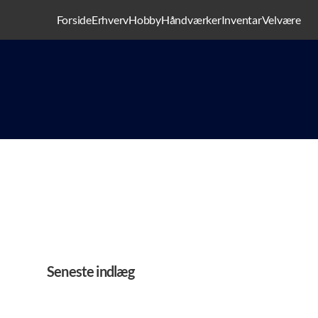
Forside
Erhverv
Hobby
Håndværker
Inventar
Velvære
Seneste indlæg