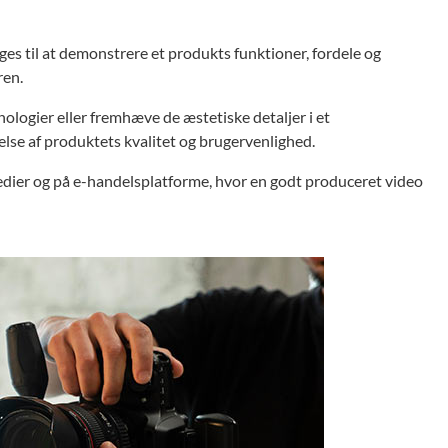
es til at demonstrere et produkts funktioner, fordele og
ren.
ologier eller fremhæve de æstetiske detaljer i et
lse af produktets kvalitet og brugervenlighed.
medier og på e-handelsplatforme, hvor en godt produceret video