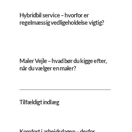
Hybridbil service – hvorfor er
regelmæssig vedligeholdelse vigtig?
Maler Vejle – hvad bør du kigge efter,
når du vælger en maler?
Tilfældigt indlæg
Komfort i arbejdsdagen – derfor