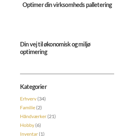
Optimer din virksomheds palletering
Din vej til økonomisk og miljø
optimering
Kategorier
Erhverv
(34)
Familie
(2)
Håndværker
(21)
Hobby
(6)
Inventar
(1)