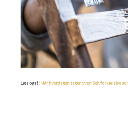
Læs også:
Når hverdagen tager over: Selvforkælelse so