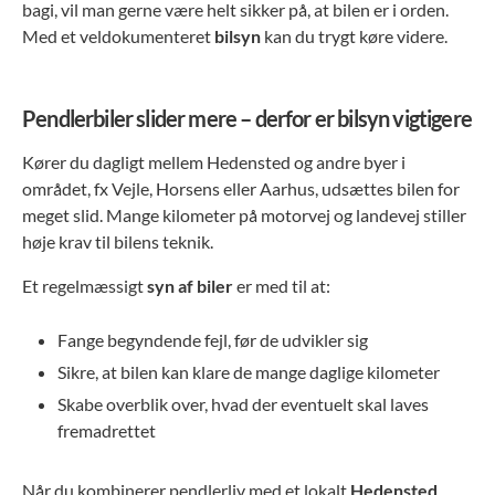
bagi, vil man gerne være helt sikker på, at bilen er i orden.
Med et veldokumenteret
bilsyn
kan du trygt køre videre.
Pendlerbiler slider mere – derfor er bilsyn vigtigere
Kører du dagligt mellem Hedensted og andre byer i
området, fx Vejle, Horsens eller Aarhus, udsættes bilen for
meget slid. Mange kilometer på motorvej og landevej stiller
høje krav til bilens teknik.
Et regelmæssigt
syn af biler
er med til at:
Fange begyndende fejl, før de udvikler sig
Sikre, at bilen kan klare de mange daglige kilometer
Skabe overblik over, hvad der eventuelt skal laves
fremadrettet
Når du kombinerer pendlerliv med et lokalt
Hedensted