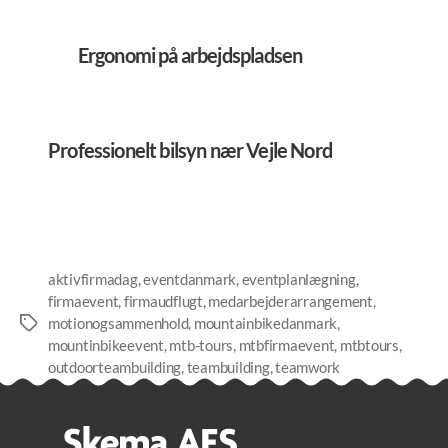
Ergonomi på arbejdspladsen
Professionelt bilsyn nær Vejle Nord
aktivfirmadag
,
eventdanmark
,
eventplanlægning
,
firmaevent
,
firmaudflugt
,
medarbejderarrangement
,
motionogsammenhold
,
mountainbikedanmark
,
Tags
mountinbikeevent
,
mtb-tours
,
mtbfirmaevent
,
mtbtours
,
outdoorteambuilding
,
teambuilding
,
teamwork