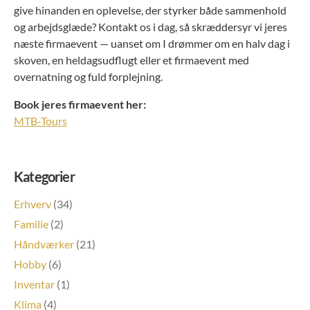
give hinanden en oplevelse, der styrker både sammenhold
og arbejdsglæde? Kontakt os i dag, så skræddersyr vi jeres
næste firmaevent — uanset om I drømmer om en halv dag i
skoven, en heldagsudflugt eller et firmaevent med
overnatning og fuld forplejning.
Book jeres firmaevent her:
MTB-Tours
Kategorier
Erhverv
(34)
Familie
(2)
Håndværker
(21)
Hobby
(6)
Inventar
(1)
Klima
(4)