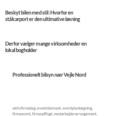
Beskyt bilen med stil: Hvorfor en
stålcarport er den ultimative løsning
Derfor vælger mange virksomheder en
lokal bogholder
Professionelt bilsyn nær Vejle Nord
aktivfirmadag
,
eventdanmark
,
eventplanlægning
,
firmaevent
,
firmaudflugt
,
medarbejderarrangement
,