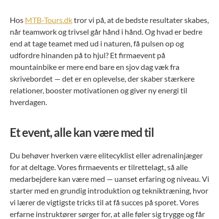
Hos
MTB-Tours.dk
tror vi på, at de bedste resultater skabes,
når teamwork og trivsel går hånd i hånd. Og hvad er bedre
end at tage teamet med ud i naturen, få pulsen op og
udfordre hinanden på to hjul? Et firmaevent på
mountainbike er mere end bare en sjov dag væk fra
skrivebordet — det er en oplevelse, der skaber stærkere
relationer, booster motivationen og giver ny energi til
hverdagen.
Et event, alle kan være med til
Du behøver hverken være elitecyklist eller adrenalinjæger
for at deltage. Vores firmaevents er tilrettelagt, så alle
medarbejdere kan være med — uanset erfaring og niveau. Vi
starter med en grundig introduktion og tekniktræning, hvor
vi lærer de vigtigste tricks til at få succes på sporet. Vores
erfarne instruktører sørger for, at alle føler sig trygge og får