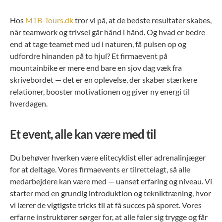
Hos
MTB-Tours.dk
tror vi på, at de bedste resultater skabes,
når teamwork og trivsel går hånd i hånd. Og hvad er bedre
end at tage teamet med ud i naturen, få pulsen op og
udfordre hinanden på to hjul? Et firmaevent på
mountainbike er mere end bare en sjov dag væk fra
skrivebordet — det er en oplevelse, der skaber stærkere
relationer, booster motivationen og giver ny energi til
hverdagen.
Et event, alle kan være med til
Du behøver hverken være elitecyklist eller adrenalinjæger
for at deltage. Vores firmaevents er tilrettelagt, så alle
medarbejdere kan være med — uanset erfaring og niveau. Vi
starter med en grundig introduktion og tekniktræning, hvor
vi lærer de vigtigste tricks til at få succes på sporet. Vores
erfarne instruktører sørger for, at alle føler sig trygge og får