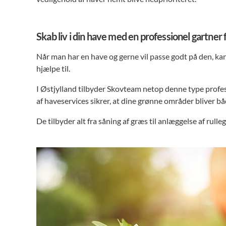
Skab liv i din have med en professionel gartner
Når man har en have og gerne vil passe godt på den, kan
hjælpe til.
I Østjylland tilbyder Skovteam netop denne type profes
af haveservices sikrer, at dine grønne områder bliver b
De tilbyder alt fra såning af græs til anlæggelse af rulle