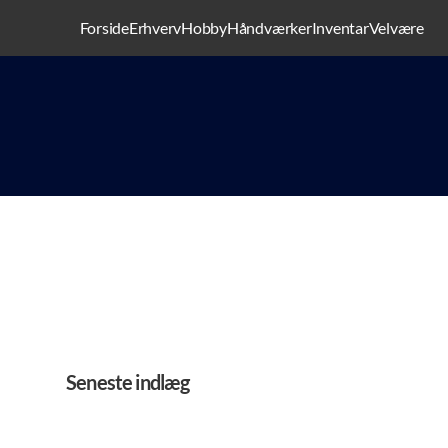
Forside
Erhverv
Hobby
Håndværker
Inventar
Velvære
Seneste indlæg