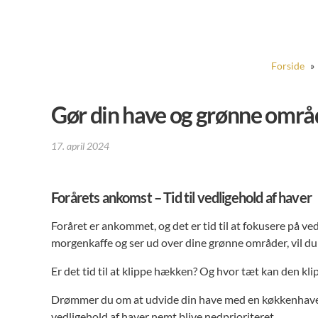
Forside
»
Gør din have og grønne områ
17. april 2024
Forårets ankomst – Tid til vedligehold af haver
Foråret er ankommet, og det er tid til at fokusere på ve
morgenkaffe og ser ud over dine grønne områder, vil d
Er det tid til at klippe hækken? Og hvor tæt kan den kl
Drømmer du om at udvide din have med en køkkenhave, 
vedligehold af haver nemt blive nedprioriteret.