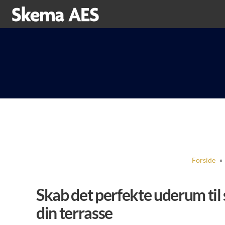
Forside
»
Skab det perfekte uderum til
din terrasse