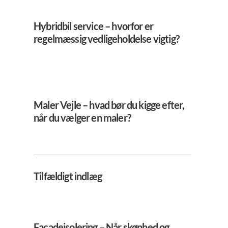
Hybridbil service – hvorfor er
regelmæssig vedligeholdelse vigtig?
Maler Vejle – hvad bør du kigge efter,
når du vælger en maler?
Tilfældigt indlæg
Facadeisolering – Når skønhed og