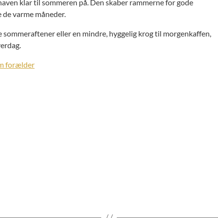
e haven klar til sommeren på. Den skaber rammerne for gode
yde de varme måneder.
 sommeraftener eller en mindre, hyggelig krog til morgenkaffen,
verdag.
m forælder