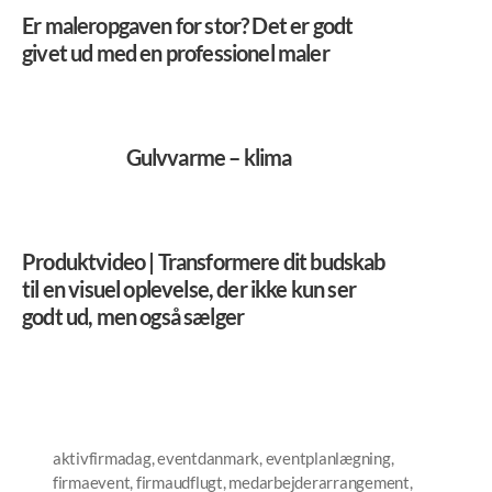
Er maleropgaven for stor? Det er godt
givet ud med en professionel maler
Gulvvarme – klima
Produktvideo | Transformere dit budskab
til en visuel oplevelse, der ikke kun ser
godt ud, men også sælger
aktivfirmadag
,
eventdanmark
,
eventplanlægning
,
firmaevent
,
firmaudflugt
,
medarbejderarrangement
,