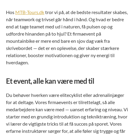
Hos
MTB-Tours.dk
tror vi på, at de bedste resultater skabes,
når teamwork og trivsel går hånd i hånd. Og hvad er bedre
end at tage teamet med ud i naturen, få pulsen op og
udfordre hinanden på to hjul? Et firmaevent på
mountainbike er mere end bare en sjov dag væk fra
skrivebordet — det er en oplevelse, der skaber stærkere
relationer, booster motivationen og giver ny energi til
hverdagen.
Et event, alle kan være med til
Du behøver hverken være elitecyklist eller adrenalinjæger
for at deltage. Vores firmaevents er tilrettelagt, så alle
medarbejdere kan være med — uanset erfaring og niveau. Vi
starter med en grundig introduktion og tekniktræning, hvor
vi lærer de vigtigste tricks til at få succes på sporet. Vores
erfarne instruktører sørger for, at alle føler sig trygge og får