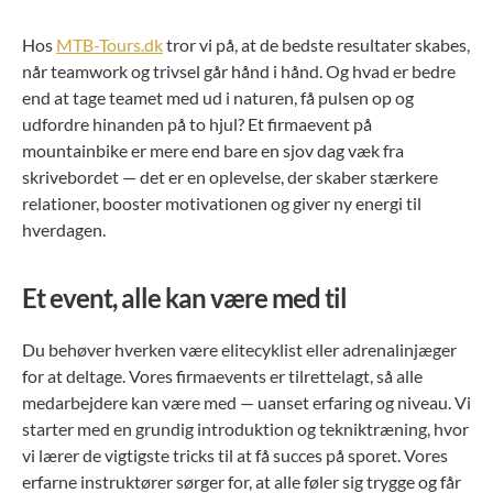
Hos
MTB-Tours.dk
tror vi på, at de bedste resultater skabes,
når teamwork og trivsel går hånd i hånd. Og hvad er bedre
end at tage teamet med ud i naturen, få pulsen op og
udfordre hinanden på to hjul? Et firmaevent på
mountainbike er mere end bare en sjov dag væk fra
skrivebordet — det er en oplevelse, der skaber stærkere
relationer, booster motivationen og giver ny energi til
hverdagen.
Et event, alle kan være med til
Du behøver hverken være elitecyklist eller adrenalinjæger
for at deltage. Vores firmaevents er tilrettelagt, så alle
medarbejdere kan være med — uanset erfaring og niveau. Vi
starter med en grundig introduktion og tekniktræning, hvor
vi lærer de vigtigste tricks til at få succes på sporet. Vores
erfarne instruktører sørger for, at alle føler sig trygge og får