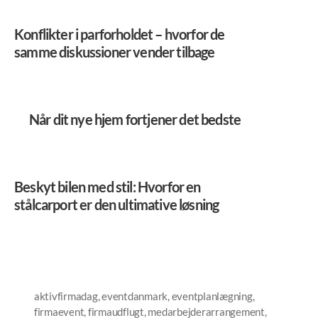
Konflikter i parforholdet – hvorfor de
samme diskussioner vender tilbage
Når dit nye hjem fortjener det bedste
Beskyt bilen med stil: Hvorfor en
stålcarport er den ultimative løsning
aktivfirmadag
,
eventdanmark
,
eventplanlægning
,
firmaevent
,
firmaudflugt
,
medarbejderarrangement
,