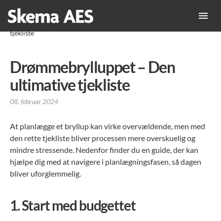
Forside
»
Hobby
»
Drømmebrylluppet – Den ultimative
tjekliste
Drømmebrylluppet – Den
ultimative tjekliste
08. februar 2024
At planlægge et bryllup kan virke overvældende, men med
den rette tjekliste bliver processen mere overskuelig og
mindre stressende. Nedenfor finder du en guide, der kan
hjælpe dig med at navigere i planlægningsfasen, så dagen
bliver uforglemmelig.
1.
Start med budgettet