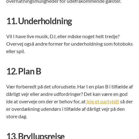
overnatningsmuligheder for udefrakommende gæster.
11.
Underholdning
Vil I have live musik, DJ, eller måske noget helt tredje?
Overvej også andre former for underholdning som fotoboks
eller spil.
12.
Plan B
Vær forberedt på det uforudsete. Har I en plan B i tilfælde af
dårligt vejr eller andre udfordringer? Det kan være en god
ide at overveje om der er behov for, at
leje et partytelt
så der
er overdækning udendørs i tilfælde af dårligt vejr på den
store dag.
13.
Bryllupsrejse